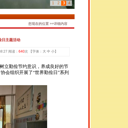
1
2
3
4
您现在的位置 >>详细内容
勤俭日主题活动
38:27 阅读：
640
次 【字体：
大
中
小
】
树立勤俭节约意识，养成良好的节
协会组织开展了“世界勤俭日”系列